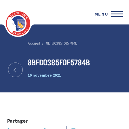
MENU
Accueil
8bfd0385f0f5784b
8bfd0385f0f5784b
10 novembre 2021
Partager