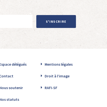
S'INSCRIRE
Espace délégués
Mentions légales
Contact
Droit à l’image
Nous soutenir
RAFI-SF
Nos statuts