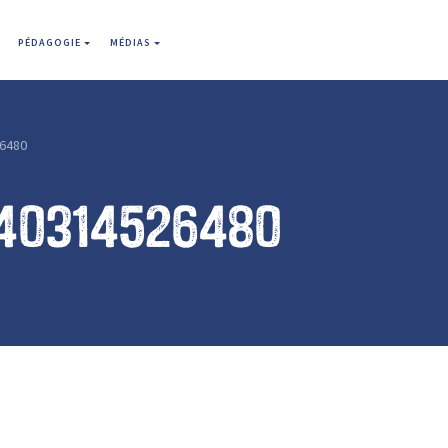
PÉDAGOGIE
MÉDIAS
6480
40314526480