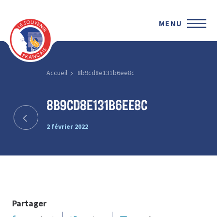
MENU
Accueil
8b9cd8e131b6ee8c
8b9cd8e131b6ee8c
2 février 2022
Partager