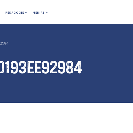
PÉDAGOGIE
MÉDIAS
2984
0193ee92984