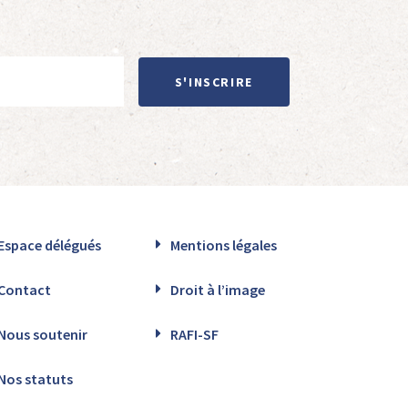
S'INSCRIRE
Espace délégués
Mentions légales
Contact
Droit à l’image
Nous soutenir
RAFI-SF
Nos statuts