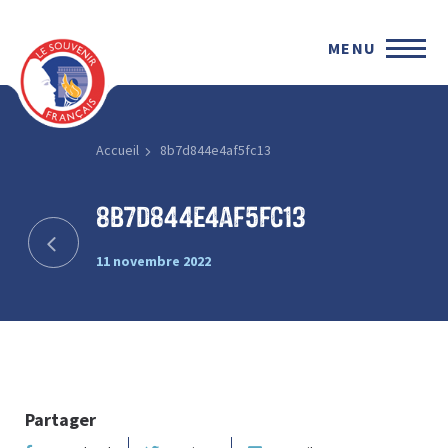
MENU
Accueil
8b7d844e4af5fc13
8b7d844e4af5fc13
11 novembre 2022
Partager