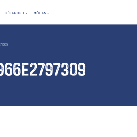
PÉDAGOGIE
MÉDIAS
7309
966e2797309