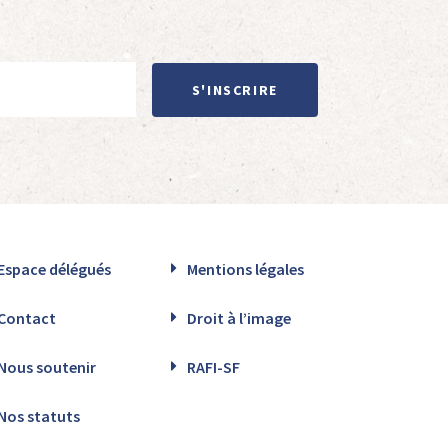
S'INSCRIRE
Espace délégués
Mentions légales
Contact
Droit à l’image
Nous soutenir
RAFI-SF
Nos statuts