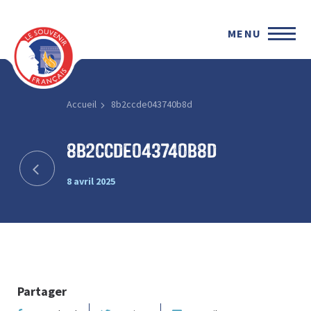
MENU
Accueil
8b2ccde043740b8d
8b2ccde043740b8d
8 avril 2025
Partager