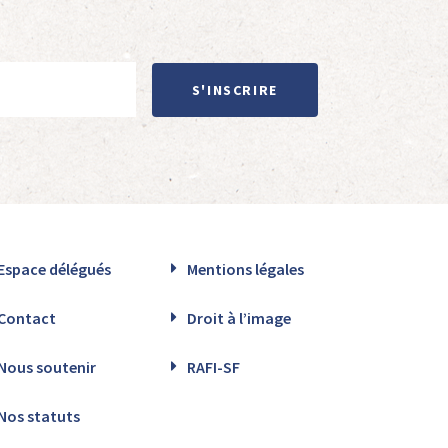
S'INSCRIRE
Espace délégués
Mentions légales
Contact
Droit à l’image
Nous soutenir
RAFI-SF
Nos statuts