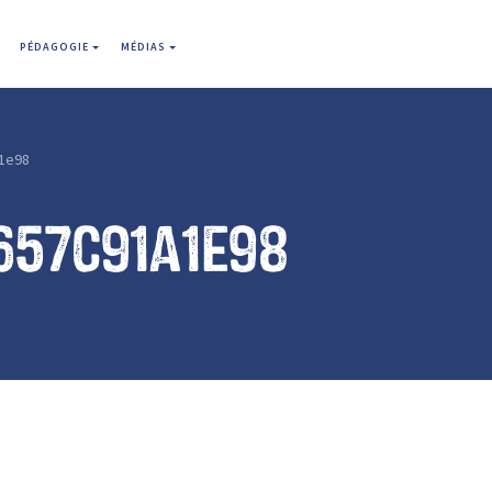
PÉDAGOGIE
MÉDIAS
1e98
657c91a1e98