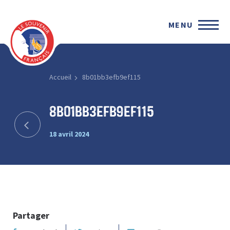
MENU
Accueil
8b01bb3efb9ef115
8b01bb3efb9ef115
18 avril 2024
Partager