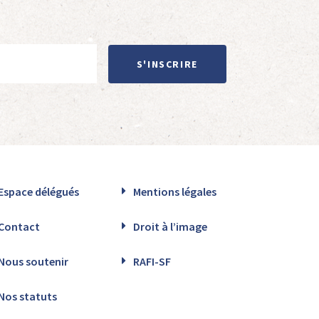
S'INSCRIRE
Espace délégués
Mentions légales
Contact
Droit à l’image
Nous soutenir
RAFI-SF
Nos statuts