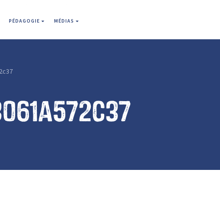
PÉDAGOGIE
MÉDIAS
2c37
3061a572c37