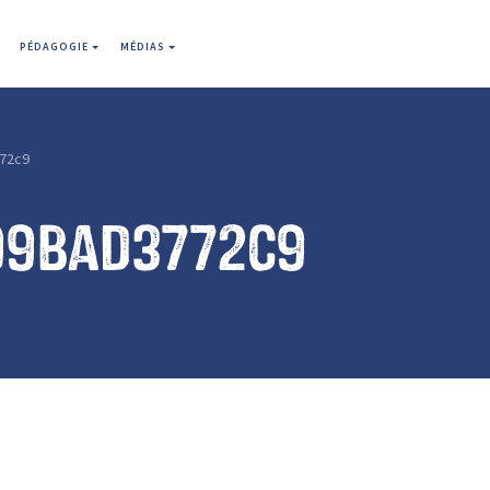
PÉDAGOGIE
MÉDIAS
72c9
99bad3772c9