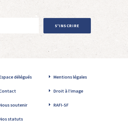
S'INSCRIRE
Espace délégués
Mentions légales
Contact
Droit à l’image
Nous soutenir
RAFI-SF
Nos statuts