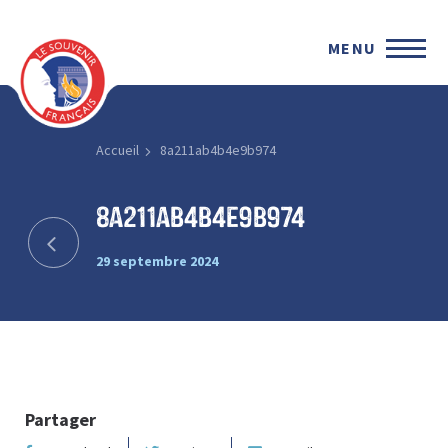
MENU
Accueil
8a211ab4b4e9b974
8a211ab4b4e9b974
29 septembre 2024
Partager