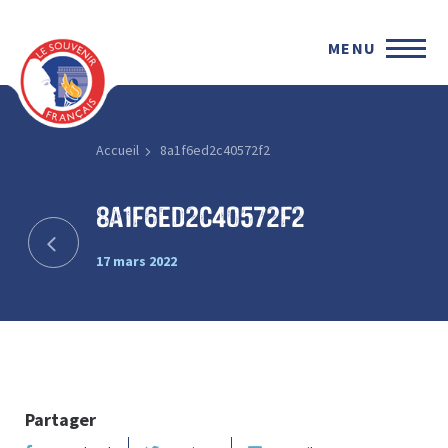
MENU
Accueil
8a1f6ed2c40572f2
8a1f6ed2c40572f2
17 mars 2022
Partager