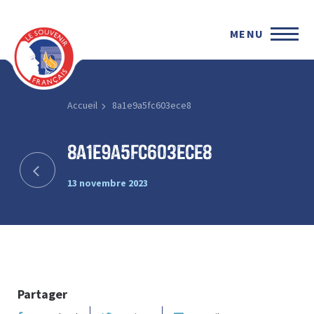
MENU
Accueil
8a1e9a5fc603ece8
8a1e9a5fc603ece8
13 novembre 2023
Partager