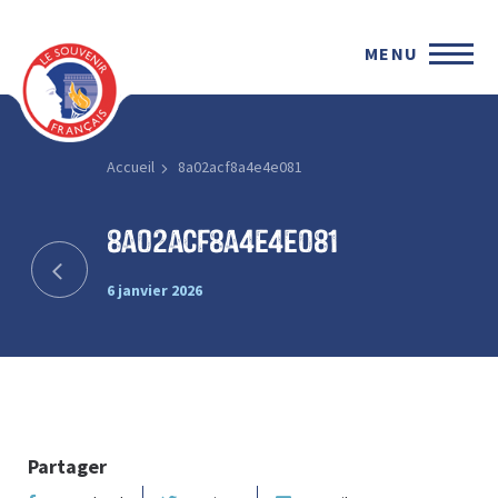
MENU
Accueil
8a02acf8a4e4e081
8a02acf8a4e4e081
6 janvier 2026
Partager