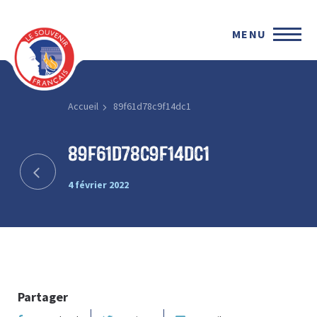
MENU
Accueil
89f61d78c9f14dc1
89f61d78c9f14dc1
4 février 2022
Partager