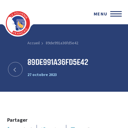
MENU
Accueil
89de991a36fd5e42
89de991a36fd5e42
27 octobre 2023
Partager