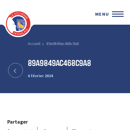
MENU
Accueil
89a9849ac468c9a8
89a9849ac468c9a8
6 février 2024
Partager