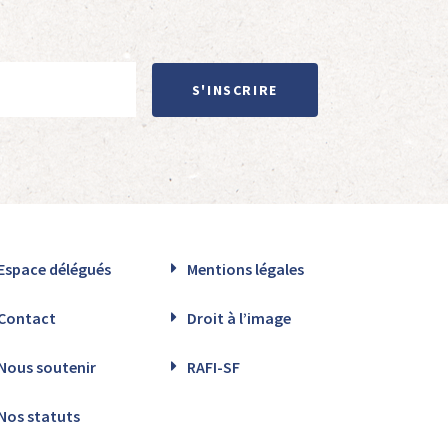
S'INSCRIRE
Espace délégués
Mentions légales
Contact
Droit à l’image
Nous soutenir
RAFI-SF
Nos statuts