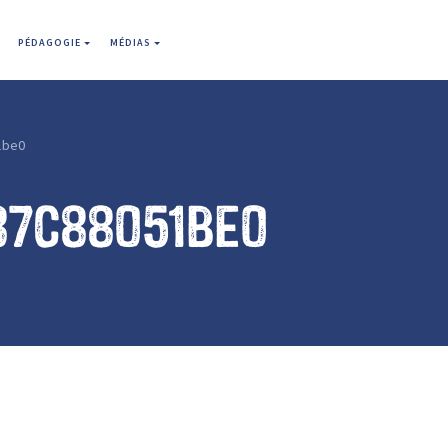
PÉDAGOGIE
MÉDIAS
1be0
87c88051be0