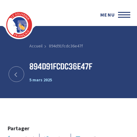
MENU
Accueil
894d91fcdc36e47f
894d91fcdc36e47f
5 mars 2025
Partager