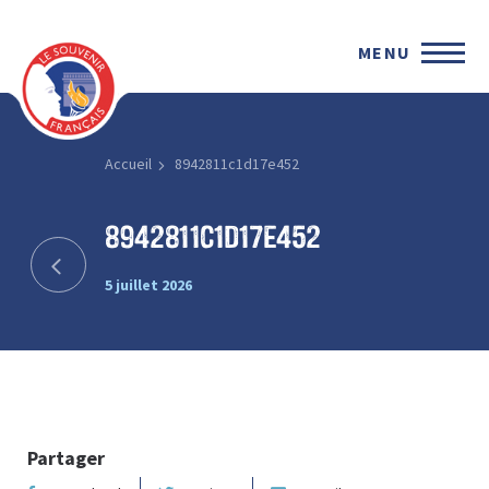
MENU
Accueil
8942811c1d17e452
8942811c1d17e452
5 juillet 2026
Partager