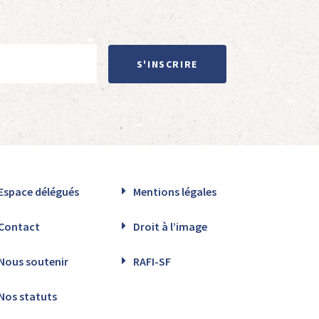
S'INSCRIRE
Espace délégués
Mentions légales
Contact
Droit à l’image
Nous soutenir
RAFI-SF
Nos statuts