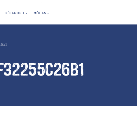
PÉDAGOGIE
MÉDIAS
26b1
f32255c26b1