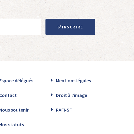
S'INSCRIRE
Espace délégués
Mentions légales
Contact
Droit à l’image
Nous soutenir
RAFI-SF
Nos statuts