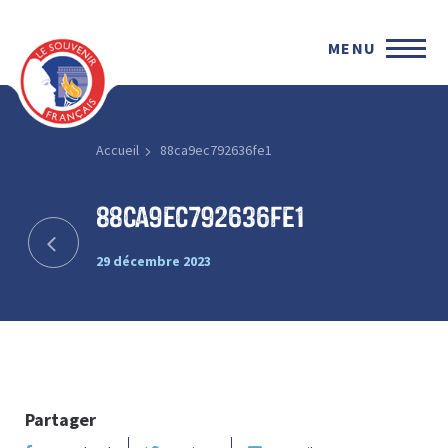
MENU
Accueil
88ca9ec792636fe1
88ca9ec792636fe1
29 décembre 2023
Partager