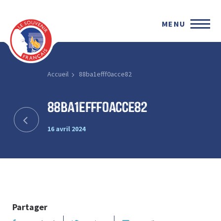
MENU
Accueil
88ba1efff0acce82
88ba1efff0acce82
16 avril 2024
Partager