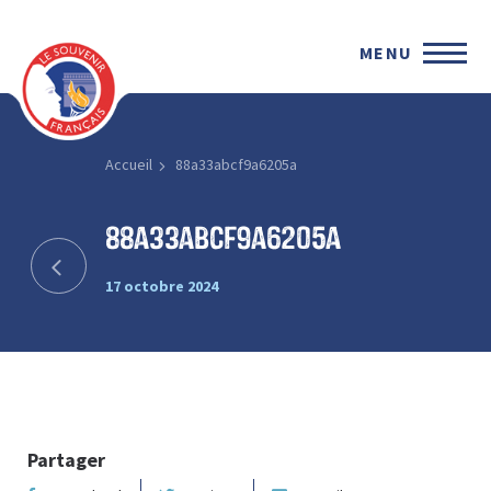
MENU
Accueil
88a33abcf9a6205a
88a33abcf9a6205a
17 octobre 2024
Partager