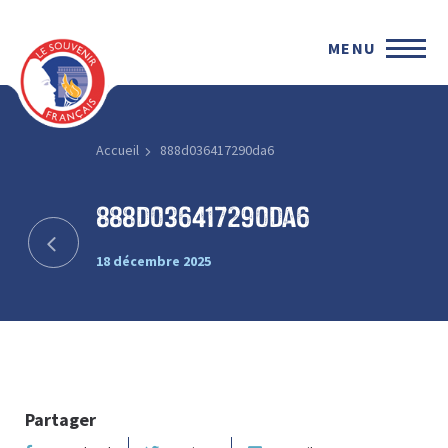
MENU
Accueil
888d036417290da6
888d036417290da6
18 décembre 2025
Partager