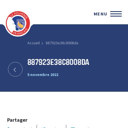
MENU
Accueil
887923e38c8008da
887923e38c8008da
5 novembre 2022
Partager