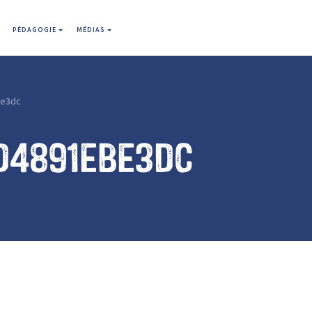
PÉDAGOGIE
MÉDIAS
be3dc
d4891ebe3dc