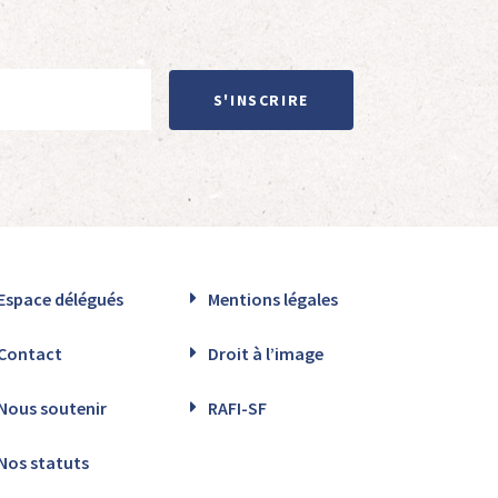
S'INSCRIRE
Espace délégués
Mentions légales
Contact
Droit à l’image
Nous soutenir
RAFI-SF
Nos statuts