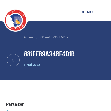
MENU
Accueil
881ee89a346f4d1b
881ee89a346f4d1b
3 mai 2022
Partager