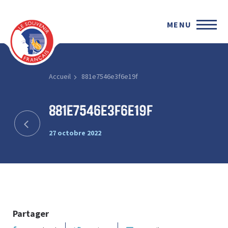
MENU
Accueil
881e7546e3f6e19f
881e7546e3f6e19f
27 octobre 2022
Partager