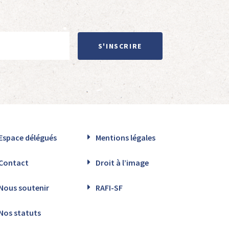
S'INSCRIRE
Espace délégués
Mentions légales
Contact
Droit à l’image
Nous soutenir
RAFI-SF
Nos statuts