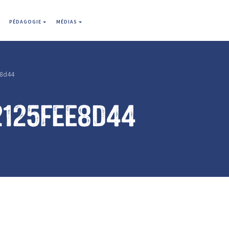
PÉDAGOGIE
MÉDIAS
8d44
2125fee8d44