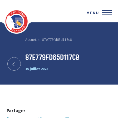
MENU
Accueil
87e779fd65d117c8
87e779fd65d117c8
15 juillet 2025
Partager