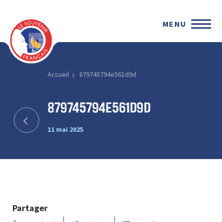
MENU
Accueil
879745794e561d9d
879745794e561d9d
11 mai 2025
Partager