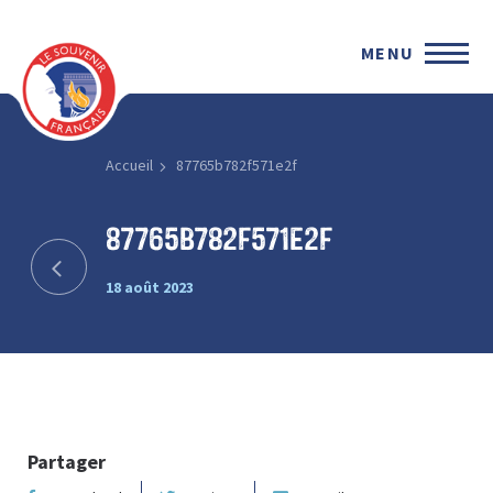
MENU
Accueil
87765b782f571e2f
87765b782f571e2f
18 août 2023
Partager