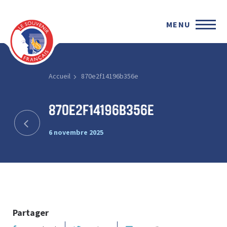
MENU
Accueil
870e2f14196b356e
870e2f14196b356e
6 novembre 2025
Partager