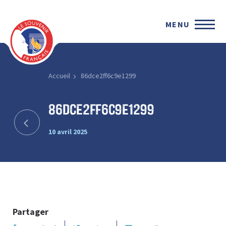
MENU
Accueil
86dce2ff6c9e1299
86dce2ff6c9e1299
10 avril 2025
Partager