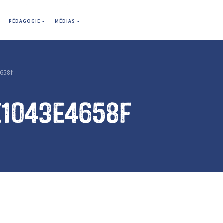
PÉDAGOGIE
MÉDIAS
658f
e1043e4658f