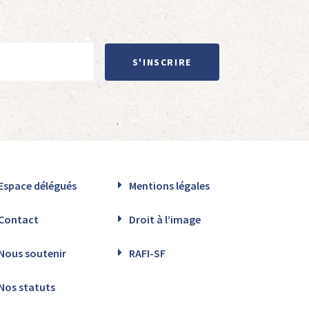
S'INSCRIRE
Espace délégués
Mentions légales
Contact
Droit à l’image
Nous soutenir
RAFI-SF
Nos statuts