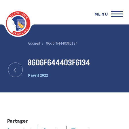
MENU
Accueil
86d6f644403f6134
86d6f644403f6134
9 avril 2022
Partager