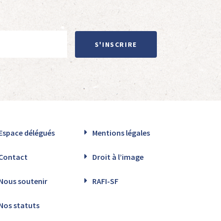
S'INSCRIRE
Espace délégués
Mentions légales
Contact
Droit à l’image
Nous soutenir
RAFI-SF
Nos statuts