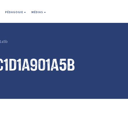
PÉDAGOGIE
MÉDIAS
1a5b
c1d1a901a5b