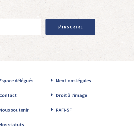
S'INSCRIRE
Espace délégués
Mentions légales
Contact
Droit à l’image
Nous soutenir
RAFI-SF
Nos statuts