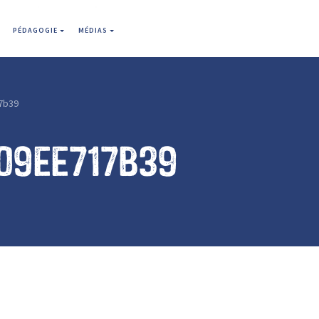
PÉDAGOGIE
MÉDIAS
7b39
09ee717b39