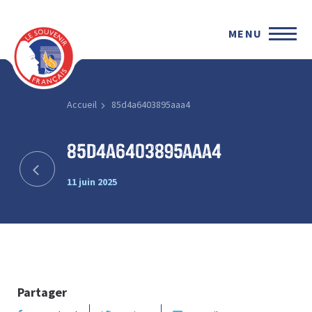
MENU
Accueil
85d4a6403895aaa4
85d4a6403895aaa4
11 juin 2025
Partager