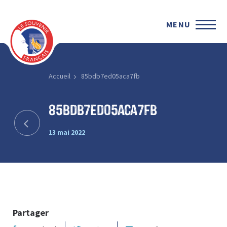
MENU
Accueil
85bdb7ed05aca7fb
85bdb7ed05aca7fb
13 mai 2022
Partager