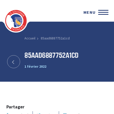
MENU
Accueil
85aad6887752a1cd
85aad6887752a1cd
1 février 2022
Partager