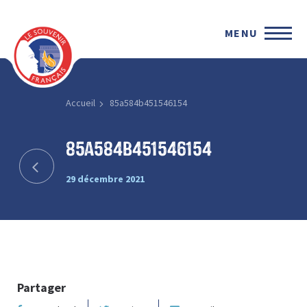
MENU
Accueil
85a584b451546154
85a584b451546154
29 décembre 2021
Partager