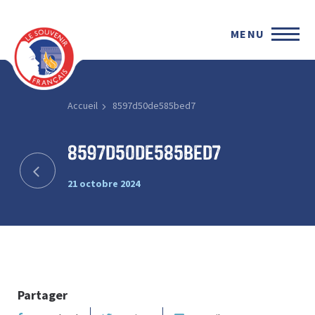
MENU
Accueil
8597d50de585bed7
8597d50de585bed7
21 octobre 2024
Partager