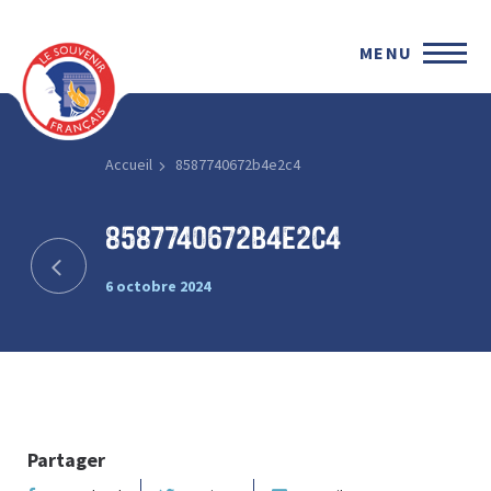
MENU
Accueil
8587740672b4e2c4
8587740672b4e2c4
6 octobre 2024
Partager