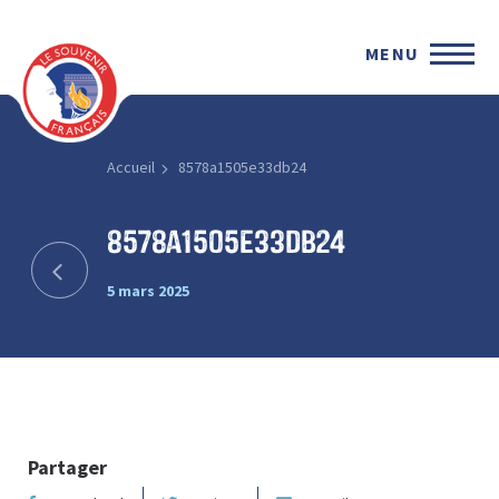
MENU
Accueil
8578a1505e33db24
8578a1505e33db24
5 mars 2025
Partager