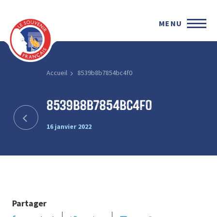
MENU
Accueil
8539b8b7854bc4f0
8539b8b7854bc4f0
16 janvier 2022
Partager