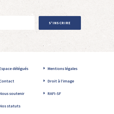
S'INSCRIRE
Espace délégués
Mentions légales
Contact
Droit à l’image
Nous soutenir
RAFI-SF
Nos statuts