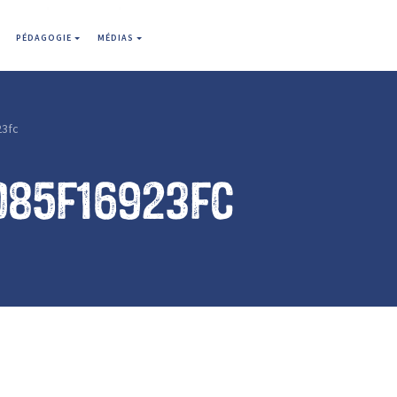
PÉDAGOGIE
MÉDIAS
23fc
085f16923fc